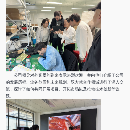
公司领导对外宾团的到来表示热烈欢迎，并向他们介绍了公司
的发展历程、业务范围和未来规划。双方就合作领域进行了深入交
流，探讨了如何共同开展项目、开拓市场以及推动技术创新等议
题。